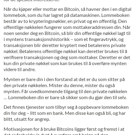
Når du kjøper eller mottar en Bitcoin, så havner den i en digital
lommebok, som du har lagret på datamaskinen. Lommeboken
består av to krypteringsnøkler, en privat og en offentlig. Den
offentlige nøkkelen fungerer som mottakeraddressen din. Når
noen sender deg en Bitcoin, så blir din offentlige nøkkel lagt til
i myntens transaksjonshistorikk – som et fingeravtrykk, og
transaksjonen blir deretter kryptert med betalerens private
nøkkel. Betalerens offentlige nøkkel kan deretter brukes til å
verifisere transaksjonen og deg som mottaker. Deretter er det
kun din private nøkkel som kan brukes til å overføre mynten
videre til andre.
Mynten er bare din i den forstand at det er du som sitter på
den private nøkkelen. Mister du denne, mister du også
mynten. Får uvedkommende tilgang til den private nøkkelen
… Lommeboken din er bare så sikker som du gjør den til selv.
Det finnes tjenester som tilbyr seg å oppbevare lommeboken
din for deg – litt som en bank. Men disse kan også bli, og har
blitt, utsatt for angrep.
Motivasjonen for å bruke Bitcoins ligger først og fremst i at
det er forholdsvis dyrt å overføre små beløp på den