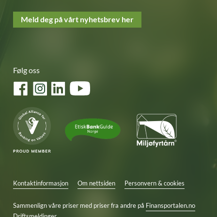
Meld deg på vårt nyhetsbrev her
Følg oss
Facebook
Instagram
LinkedIn
YouTube
Kontaktinformasjon
Om nettsiden
Personvern & cookies
Sammenlign våre priser med priser fra andre på
Finansportalen.no
Driftsmeldinger