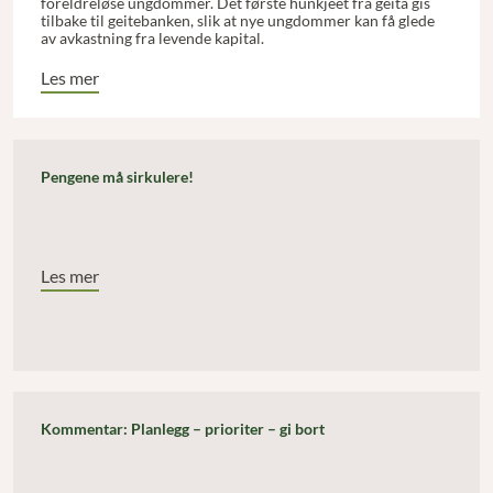
foreldreløse ungdommer. Det første hunkjeet fra geita gis
tilbake til geitebanken, slik at nye ungdommer kan få glede
av avkastning fra levende kapital.
Les mer
Pengene må sirkulere!
Les mer
Kommentar: Planlegg – prioriter – gi bort