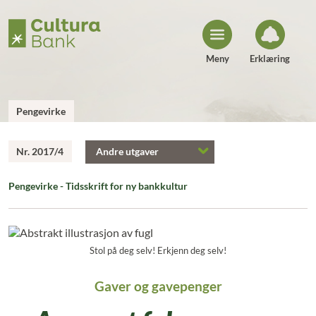
H
o
p
p
t
i
Meny
Erklæring
l
i
n
n
h
Pengevirke
o
l
d
Nr. 2017/4
Andre utgaver
Pengevirke - Tidsskrift for ny bankkultur
Stol på deg selv! Erkjenn deg selv!
Gaver og gavepenger