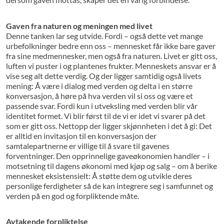
Gaven fra naturen og meningen med livet
Denne tanken lar seg utvide. Fordi – også dette vet mange
urbefolkninger bedre enn oss – mennesket får ikke bare gaver
fra sine medmennesker, men også fra naturen. Livet er gitt oss,
luften vi puster i og plantenes frukter. Menneskets ansvar er å
vise seg alt dette verdig. Og der ligger samtidig også livets
mening: Å være i dialog med verden og delta i en større
konversasjon, å høre på hva verden vil si oss og være et
passende svar. Fordi kun i utveksling med verden blir vår
identitet formet. Vi blir først til de vi er idet vi svarer på det
som er gitt oss. Nettopp der ligger skjønnheten i det å gi: Det
er alltid en invitasjon til en konversasjon der
samtalepartnerne er villige til å svare til gavenes
forventninger. Den opprinnelige gaveøkonomien handler – i
motsetning til dagens økonomi med kjøp og salg – om å berike
mennesket eksistensielt: Å støtte dem og utvikle deres
personlige ferdigheter så de kan integrere seg i samfunnet og
verden på en god og forpliktende måte.
Avtakende forpliktelse