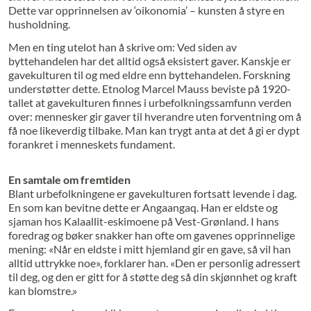
Dette var opprinnelsen av ‘oikonomia’ – kuns­ten å styre en
husholdning.
Men en ting utelot han å skrive om: Ved siden av
byttehandelen har det alltid også eksistert gaver. Kanskje er
gavekulturen til og med eldre enn byttehandelen. Forskning
understøtter dette. Etnolog Marcel Mauss beviste på 1920-
tallet at gavekulturen finnes i urbefolkningssamfunn verden
over: mennesker gir gaver til hverandre uten forventning om å
få noe likeverdig tilbake. Man kan trygt anta at det å gi er dypt
forankret i menneskets fundament.
En samtale om fremtiden
Blant urbefolkningene er gavekulturen fortsatt levende i dag.
En som kan bevitne dette er Angaangaq. Han er eldste og
sjaman hos Kalaallit-eskimoene på Vest-Grønland. I hans
foredrag og bøker snakker han ofte om gavenes opprinnelige
mening: «Når en eldste i mitt hjemland gir en gave, så vil han
alltid uttrykke noe», forklarer han. «Den er personlig adressert
til deg, og den er gitt for å støtte deg så din skjønnhet og kraft
kan blomstre.»