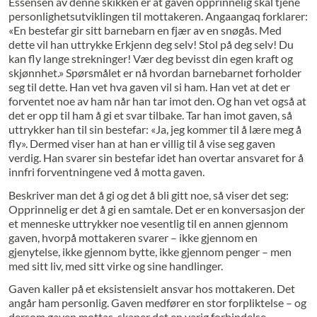
Essensen av denne skikken er at gaven opprinnelig skal tjene
personlighetsutviklingen til mottakeren. Angaangaq forklarer:
«En bestefar gir sitt barnebarn en fjær av en snøgås. Med
dette vil han uttrykke Erkjenn deg selv! Stol på deg selv! Du
kan fly lange strekninger! Vær deg bevisst din egen kraft og
skjønnhet.» Spørsmålet er nå hvordan barnebarnet forholder
seg til dette. Han vet hva gaven vil si ham. Han vet at det er
forventet noe av ham når han tar imot den. Og han vet også at
det er opp til ham å gi et svar tilbake. Tar han imot gaven, så
uttrykker han til sin bestefar: «Ja, jeg kommer til å lære meg å
fly». Dermed viser han at han er villig til å vise seg gaven
verdig. Han svarer sin bestefar idet han overtar ansvaret for å
innfri forventningene ved å motta gaven.
Beskriver man det å gi og det å bli gitt noe, så viser det seg:
Opprinnelig er det å gi en samtale. Det er en konversasjon der
et menneske uttrykker noe vesentlig til en annen gjennom
gaven, hvorpå mottakeren svarer – ikke gjennom en
gjenytelse, ikke gjennom bytte, ikke gjennom penger – men
med sitt liv, med sitt virke og sine handlinger.
Gaven kaller på et eksistensielt ansvar hos mottakeren. Det
angår ham personlig. Gaven medfører en stor forpliktelse – og
dersom gaven mottas, skaper det en varig forbindelse.