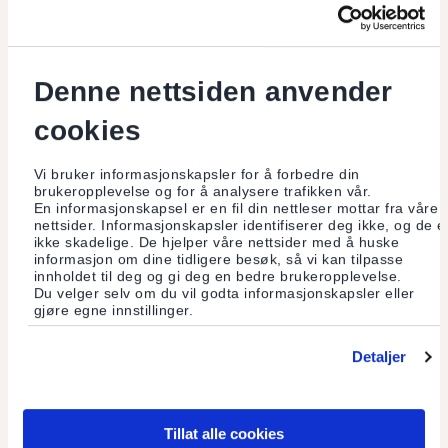
Denne nettsiden anvender
cookies
Vi bruker informasjonskapsler for å forbedre din
brukeropplevelse og for å analysere trafikken vår.
En informasjonskapsel er en fil din nettleser mottar fra våre
nettsider. Informasjonskapsler identifiserer deg ikke, og de e
ikke skadelige. De hjelper våre nettsider med å huske
informasjon om dine tidligere besøk, så vi kan tilpasse
innholdet til deg og gi deg en bedre brukeropplevelse.
Du velger selv om du vil godta informasjonskapsler eller
Økonomi som bilder
gjøre egne innstillinger.
Arne Øgaard oppfordrer oss til å lage konkrete bilder av
Detaljer
hvordan pengene beveger seg, slik Cultura Bank gjør ved å
offentliggjøre hvilke prosjekter innskyternes penger går til.
Tillat alle cookies
Les mer