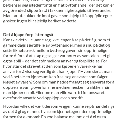
begrenser seg istedenfor til en flat byttehandel, der det kun er
avgjørende å slippe å stå i takknemlighetsgjeld til hverandre.
Man tar utelukkende imot gaver som hjelp til å oppfylle egne
ønsker. Ingen blir sjelelig beriket av dette.
Det å kjøpe forplikter også
Kanskje det ville lønne seg ikke lenger å se på det å gi som et
gammeldags særtilfelle av byttehandel, men å snu på det og
sette likhetstrekk mellom bytte og gaver i sin opprinnelige
form: Å forstå at kjøp og salg er varianter av samtalen – et gi
og ta-spill – der det står mellom ansvar og forpliktelse. For
hvor står det skrevet at den som kjøper en vare ikke har
ansvar for å vise seg verdig det han kjøper? Hvem sier at man
ved å betale en kjøpesum kan frasi seg ansvaret som følger
kjøpet av varen? Som om man hadde frasagt seg ansvaret for å
opptre ansvarlig overfor sine medmennesker i trafikken når
man kjøper en bil. Eller om man ville være fri for ansvaret
overfor de ansatte ved oppkjøp av en bedrift.
Hvordan ville det vært dersom vi igjen kunne se på handel i lys
av det å gi og minnes hva som kjennetegner den opprinnelige
formen for økonomi: En god balanse mellom det å gi og ta,