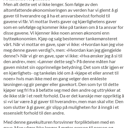
Men alt dette vet vi ikke lenger. Som følge av den
altomfattende økonomiseringen av verden har vi glemt å gi
gaver til hverandre og å ha et ansvarsbevisst forhold til
gavene vi får. Vi mottar livets gaver og kjærlighetens gaver
som en selvfølge og kommer ikke på tanken om å ta ansvar for
disse gavene. Vi kjenner ikke noen annen økonomi enn
bytteøkonomien. Kjøp og salg bestemmer tankemønsteret
vårt. Når vi mottar en gave, spør vi ikke: «Hvordan kan jeg vise
meg denne gaven verdig?», men: «Hvordan kan jeg gjengjelde
denne?» Når vi gir en gave, spør vi ikke: «Hva ønsker jeg å si til
den andre», men: «Lønner dette seg?» På denne måten har
gaven mistet sin opprinnelige betydning. Det som står igjen er
en kjærlighets- og tankeløs idé om å «kjøpe et eller annet til
noen» hvis man ikke med en gang velger den enkleste
løsningen og gir penger eller gavekort. Den som tyr til dette
kjøper seg fri fra å befatte seg med den andre og uttrykker at
de ikke står i et reelt forhold. Da er det kanskje mer oppriktig å
si «vi lar være å gi gaver til hverandre», men man skal vite: Den
som slutter å gi gaver, gir slipp på muligheten for å inngå i et
essensielt forhold til den andre.
Med denne gavekulturen forsvinner forpliktelsen med en
gave. Man våger ikke lenger å møtes person til person og