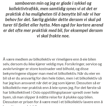
samboeren min og jeg er glade i sykkel og
kollektivtrafikk, men samtidig synes vi at det er
praktisk å ha muligheten til å benytte bil når vi har
behov for det. Særlig gjelder dette dersom vi skal på
turer til fjellet eller hytta. Men også for kortere ærend
er det ofte mer praktisk med bil, for eksempel dersom
vi skal frakte noe.
Å være medlem av bilkollektiv er rimeligere enn å eie bilen
selv, dersom du ikke kjører veldig mye. Forsikringer, service og
avskrivninger er store kostnader ved bilhold, og disse
bekymringene slipper man med et bilkollektiv. Når du eier en
bil så er du ansvarlig for den hele tiden, men i et bilkollektiv så
har jeg kun ansvaret når det er jeg som kjører. Dessuten så er
bilkollektiv mer praktisk enn å leie synes jeg. For det første så
har bilkollektivet i Oslo oppstillingsplasser spredt over hele
byen, så man slipper å måtte reise for å plukke opp bilen.
Dessuten er prisen for å være med i et bilkollektiv lavere enn å