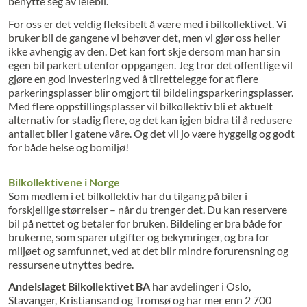
benytte seg av leiebil.
For oss er det veldig fleksibelt å være med i bilkollektivet. Vi
bruker bil de gangene vi behøver det, men vi gjør oss heller
ikke avhengig av den. Det kan fort skje dersom man har sin
egen bil parkert utenfor oppgangen. Jeg tror det offentlige vil
gjøre en god investering ved å tilrettelegge for at flere
parkeringsplasser blir omgjort til bildelingsparkeringsplasser.
Med flere oppstillingsplasser vil bilkollektiv bli et aktuelt
alternativ for stadig flere, og det kan igjen bidra til å redusere
antallet biler i gatene våre. Og det vil jo være hyggelig og godt
for både helse og bomiljø!
Bilkollektivene i Norge
Som medlem i et bilkollektiv har du tilgang på biler i
forskjellige størrelser – når du trenger det. Du kan reservere
bil på nettet og betaler for bruken. Bildeling er bra både for
brukerne, som sparer utgifter og bekymringer, og bra for
miljøet og samfunnet, ved at det blir mindre forurensning og
ressursene utnyttes bedre.
Andelslaget Bilkollektivet BA
har avdelinger i Oslo,
Stavanger, Kristiansand og Tromsø og har mer enn 2 700