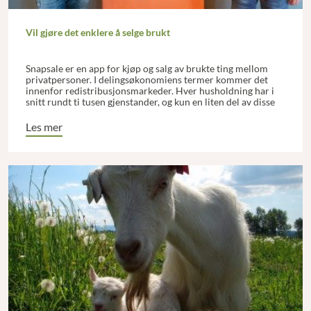
Vil gjøre det enklere å selge brukt
Snapsale er en app for kjøp og salg av brukte ting mellom
privatpersoner. I delingsøkonomiens termer kommer det
innenfor redistribusjonsmarkeder. Hver husholdning har i
snitt rundt ti tusen gjenstander, og kun en liten del av disse
er i regelmessig bruk. Mange gjenstander vil aldri mer bli
brukt av sin nåværende eier. Da er det smart, både for
Les mer
selgere, kjøpere, og ikke minst for miljøet, at de blir solgt
videre.