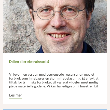
Deling eller ekstrainntekt?
Vi lever i en verden med begrensede ressurser og med et
forbruk som innebærer en stor miljøbelastning. Et effektivt
tiltak for å minske forbruket vil være at vi deler mest mulig
på de materielle godene. Vi kan ha ledige rom i huset, en bil
som mest står i garasjen, en båt eller hytte vi knapt har tid til
å bruke, redskaper som benyttes en sjelden gang osv.
Les mer
Mulighetene er uendelige.