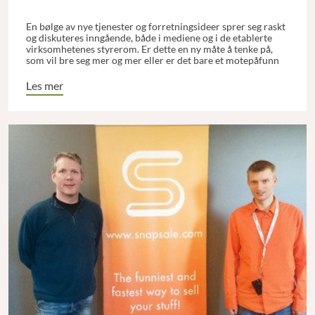
En bølge av nye tjenester og forretningsideer sprer seg raskt
og diskuteres inngående, både i mediene og i de etablerte
virksomhetenes styrerom. Er dette en ny måte å tenke på,
som vil bre seg mer og mer eller er det bare et motepåfunn
som raskt vil gå over, eller vil det forbli en spesialitet for en
liten gruppe progressive i storbyene? Vil det for alvor true
Les mer
de etablerte formene for forretningsvirksomhet?