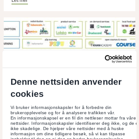
Les mer
Denne nettsiden anvender
cookies
Vi bruker informasjonskapsler for å forbedre din
brukeropplevelse og for å analysere trafikken vår.
Samarbeidsøkonomi: et paradigmeskifte
En informasjonskapsel er en fil din nettleser mottar fra våre
nettsider. Informasjonskapsler identifiserer deg ikke, og de e
ikke skadelige. De hjelper våre nettsider med å huske
I løpet av de siste tiårene har internett og ny teknologi gjort
informasjon om dine tidligere besøk, så vi kan tilpasse
dyptgående endringer i måten vi lever på, samhandler,