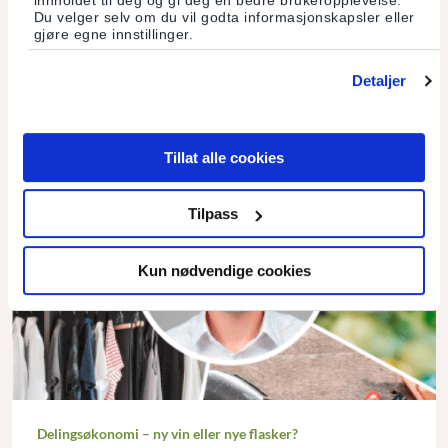
innholdet til deg og gi deg en bedre brukeropplevelse.
kommuniserer med hverandre, gjør innkjøp og samarbeider
Du velger selv om du vil godta informasjonskapsler eller
med hverandre.
gjøre egne innstillinger.
Les mer
Detaljer
Tillat alle cookies
Tilpass
Kun nødvendige cookies
Delingsøkonomi – ny vin eller nye flasker?