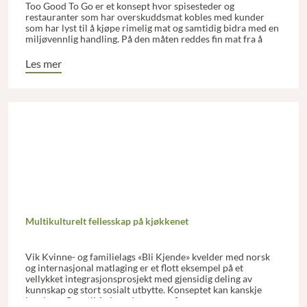
Too Good To Go er et konsept hvor spisesteder og
restauranter som har overskuddsmat kobles med kunder
som har lyst til å kjøpe rimelig mat og samtidig bidra med en
miljøvennlig handling. På den måten reddes fin mat fra å
havne uspist i søppelkassen. Vinn-vinn for spisestedet,
miljøet og kundene.
Les mer
Multikulturelt fellesskap på kjøkkenet
Vik Kvinne- og familielags «Bli Kjende» kvelder med norsk
og internasjonal matlaging er et flott eksempel på et
vellykket integrasjonsprosjekt med gjensidig deling av
kunnskap og stort sosialt utbytte. Konseptet kan kanskje
inspirere flere til å gjøre det samme?