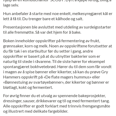
lage selv.
Hun anbefaler å starte med noe enkelt, melkesyregjæret kål er
lett å få til. Du trenger bare et kålhode og salt.
Presentasjonen ble avsluttet med utdeling av surdeigsstarter
til alle fremmøtte. Så var det hjem for å bake.
Boken inneholder oppskrifter på fermentering av frukt,
grønnsaker, korn og melk. Noen av oppskriftene forutsetter at
du får tak i en startkultur før du setter i gang, andre
oppskrifter er basert på at du utnytter bakterier som er
naturlig til stede i råvarene. Til de siste hører for eksempel
spontangjæret bokhvetebrød. Hører du til dem som får vondt
i magen av å spise bønner eller kikerter, så kan du prøve Gry
Hammers oppskrift på «De flate magers hummus» eller
«Bønnestuing av svartøyebønner», der kikerter og bønner er
bløtlagt, kokt og fermentert.
For øvrig finner du et utvalg av spennende bakeprosjekter,
dressinger, sauser, drikkevarer og til og med fermentert tang.
Alle oppskrifter er godt forklart med trinnvis fremgangsmåte
og illustrert med delikate fargebilder.