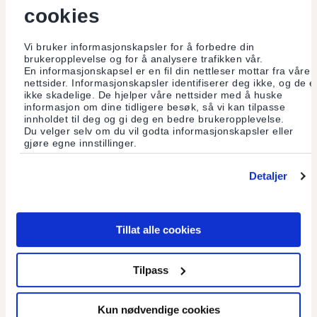
cookies
Vi bruker informasjonskapsler for å forbedre din
brukeropplevelse og for å analysere trafikken vår.
En informasjonskapsel er en fil din nettleser mottar fra våre
nettsider. Informasjonskapsler identifiserer deg ikke, og de e
ikke skadelige. De hjelper våre nettsider med å huske
informasjon om dine tidligere besøk, så vi kan tilpasse
innholdet til deg og gi deg en bedre brukeropplevelse.
Du velger selv om du vil godta informasjonskapsler eller
gjøre egne innstillinger.
Holli mølle
Detaljer
Etterspørselen etter økologiske kornprodukter er sterkt
økende. Mange vil også dyrke økologisk korn, og for at
forbrukere skal få sine varer, kan vi glede oss over at flere
møller er sertifisert til å bearbeide produktene. En av dem er
Tillat alle cookies
Holli mølle ved Spydeberg i Østfold.
Les mer
Tilpass
Kun nødvendige cookies