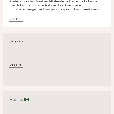
Anders Skau har laget en tiltalende og fristende kokebok
med lokal mat for alle årstider. For å redusere
miljøbelastningen ved matproduksjon, må vi i fremtiden i
større grad basere oss på kortreist mat, mener Marte, og
oppskriftene avspeiler dette.
Les mer
Belg selv
Les mer
Mat med liv!