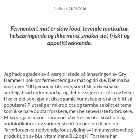
Publisert: 21/06/2016
Fermentert mat er slow food, levende matkultur,
helsebringende og ikke minst smaker det friskt og
appetittvekkende.
Jeg hadde gleden av å være til stede på lanseringen av Gry
Hammers bok om fermentering av mat og drikke. Det må ha
vært over 100 personer til stede, som fikk prøvesmake
surdeigsbrød og kombucha, og det ble signert et tårn av bøker.
Hva er det som gjør at disse gamle kunnskapene nå er blitt så
populære? Plutselig er mikrobiota og tarmhelse blitt et tema
som ikke bare opptar forskere, men helsebevisste forbrukere.
Mikroorganismene i tarmene påvirkes av bl.a. kosthold og
antibiotikabruk og varierer sterkt fra person til person.
Tarmfloraen er nødvendig for utvikling av immunsystemet og
produksjon av bl.a. vitaminene B12 og K. Forskere har