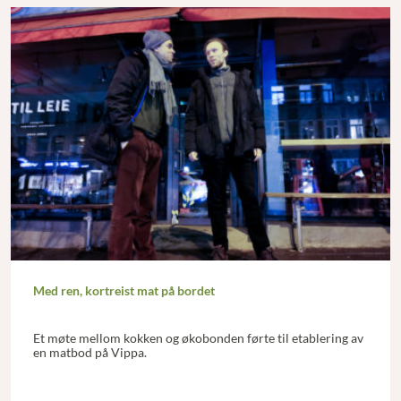
Med ren, kortreist mat på bordet
Et møte mellom kokken og økobonden førte til etablering av
en matbod på Vippa.