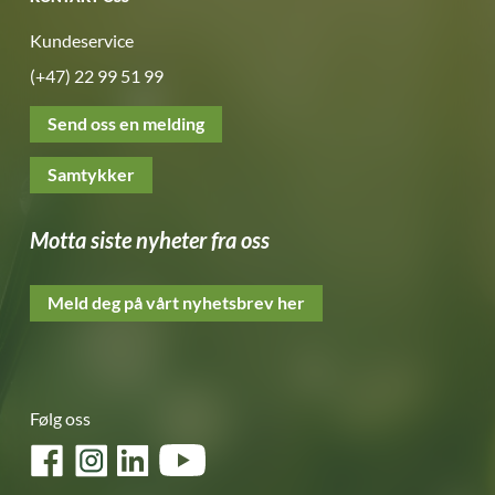
Kundeservice
(+47) 22 99 51 99
Send oss en melding
Samtykker
Motta siste nyheter fra oss
Meld deg på vårt nyhetsbrev her
Følg oss
Facebook
Instagram
LinkedIn
YouTube