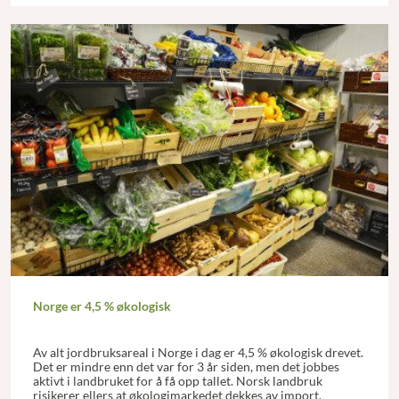
Norge er 4,5 % økologisk
Av alt jordbruksareal i Norge i dag er 4,5 % økologisk drevet.
Det er mindre enn det var for 3 år siden, men det jobbes
aktivt i landbruket for å få opp tallet. Norsk landbruk
risikerer ellers at økologimarkedet dekkes av import.