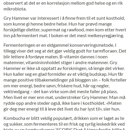
observert at det er en korrelasjon mellom god helse og en rik
mikrobiota.
Gry Hammer var interessert i å finne frem til et sunt kosthold,
som kunne gi henne bedre helse. Hun har prøvd mange
forskjellige dietter, supermat og rawfood, men kom etter hvert
inn på fermentert mat. I boken er det mest melkesyregjæring.
Fermenteringen er en eldgammel konserveringsmetode. I
tillegg viser det seg at det gjør veldig godt for tarmfloraen. Det
blir lettere å fordøye maten. B-vitamin dannes i noen
matemner, vitamininnholdet stiger i andre matemner. Gry
Hammer er ikke så opptatt av forskningen, så lenge det virker.
Hun kaller seg en glad formidler av et viktig budskap. Hun får
mange positive tilbakemeldinger på bloggen sin – folk forteller
om mer energi, bedre søvn, friskere hud, hår og negler,
vektnedgang – det kan virke som det meste faller på plass.
Men livet er mer enn mat, understreker Gry Hammer. Man må
rydde opp andre steder også, ikke bare i kostholdet. «Maten
gir deg mer energi til å leve det livet du har lyst til», sier hun.
Kombucha er blitt veldig populært, drikken som er laget av te
og sukker, som fermenteres til en frisk og syrlig leskedrikk ved
hjelp av en kombucha­mor ‘SCOBY’. Dyrt å kjøpe ferdig, billig å