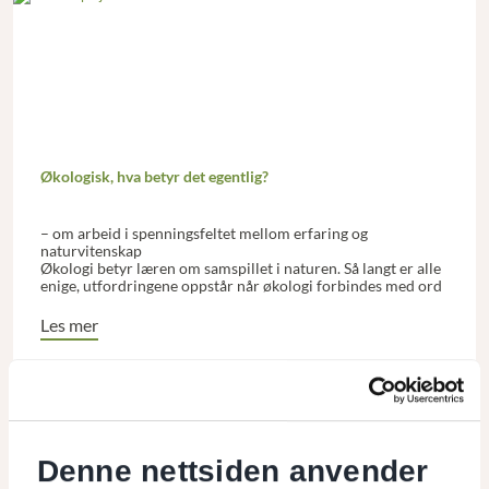
Økologisk, hva betyr det egentlig?
– om arbeid i spenningsfeltet mellom erfaring og
naturvitenskap
Økologi betyr læren om samspillet i naturen. Så langt er alle
enige, utfordringene oppstår når økologi forbindes med ord
som landbruk, havbruk, økonomi eller landsbyer.
Intensjonen bak slike sammenstillinger er ønsket om en
Les mer
praksis som harmonerer med samspillet i naturen. Men det
finnes ulike syn på hvordan dette best kan gjøres.
Denne nettsiden anvender