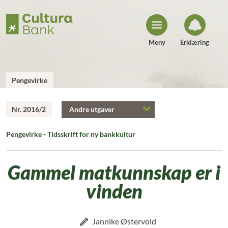
H
o
p
p
t
i
Meny
Erklæring
l
i
n
n
h
Pengevirke
o
l
d
Nr. 2016/2
Andre utgaver
Pengevirke - Tidsskrift for ny bankkultur
Gammel matkunnskap er i
vinden
Jannike Østervold