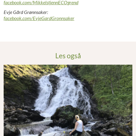
facebook.com/MikkelstjennECOgrend
Evje Gård Grønnsaker:
facebook.com/EvjeGardGronnsaker
Les også