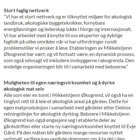
Stort faglig nettverk
”Vi har et stort nettverk og er tilknyttet miljøer for økologisk
landbruk, økologiske byggeteknikker, fornybare
energiløsninger og lederskap både i Norge og internasjonalt.
Vi har arbeidet med å knytte til oss eksperter og dyktige
fagfolk på ulike områder når vi har utfordringer rundt
problemstiller vi ønsker å løse. Etableringen av Mikkelstjenn
Økogrend har vært, og vil fortsatt være, en dynamisk prosess,
som også selvsagt vil inkludere innbyggerne i økogrenda. Den
endelige organiseringen blir til i samarbeid med beboerne.”
Muligheten til egen næringsvirksomhet og å dyrke
økologisk mat selv
Alle som eier en tomt i Mikkelstjenn Økogrend, vil også ha en
tinglyst rett til å leie et økologisk areal på gården. Dette for
egen matproduksjon i samarbeid med gårdeier etter Debios
retningslinjer for økologisk dyrking. Beboere i Mikkels­tjenn
Økogrend kan også engasjere seg i etablerte deler av
gårdsdriften eller starte ny næringsvirksomhet knyttet til Evje
Gård. På den måten blir gårdens mange ressurser nyttet
optimalt, og flere kan oppfylle drømmen om å ta del i den