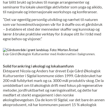
har blitt brukt og brukes til mange arrangementer og
seminarer fra lokale ukentlige aktiviteter som yoga og aikido,
til nasjonale og internasjonale workshops og konferanser.
”Det var egentlig personlig utvikling og nærhet til naturen
som var hovedmotivasjonen vår for å skaffe oss et gårdsbruk
– å etablere et sted der mennesker skaffer seg kunnskap og
lærer å bruke praktiske verktøy for å skape sitt liv i tråd med
egne behov og visjoner.”
Evje Gård Økologisk Kultursenter med Andersnatten i bakgrunnen.
Solid forankring i økologi og lokalsamfunn
Ekteparet Nicola og Anders har drevet Evje Gård Økologisk
Kultursenter i Sigdal kommune siden 1999. Gårdsbruket har
200 mål fulldyrket mark og ca. 3000 mål produktiv skog. De la
umiddelbart om til økologisk drift med fokus på regenerative
metoder, jordfruktbarhet og næringskvalitet, og dette har
medført et sterkt engasjement i den norske
økologibevegelsen. Da de kom til Sigdal, var det bare én annen
økoprodusent, nå har kommunen passert 15 % økologisk