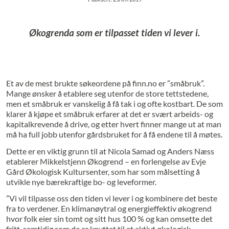
Økogrenda som er tilpasset tiden vi lever i.
Et av de mest brukte søkeordene på finn.no er ”småbruk”.
Mange ønsker å etablere seg utenfor de store tettstedene,
men et småbruk er vanskelig å få tak i og ofte kostbart. De som
klarer å kjøpe et småbruk erfarer at det er svært arbeids- og
kapitalkrevende å drive, og etter hvert finner mange ut at man
må ha full jobb utenfor gårdsbruket for å få endene til å møtes.
Dette er en viktig grunn til at Nicola Samad og Anders Næss
etablerer Mikkelstjenn Økogrend – en forlengelse av Evje
Gård Økologisk Kultursenter, som har som målsetting å
utvikle nye bærekraftige bo- og leveformer.
”Vi vil tilpasse oss den tiden vi lever i og kombinere det beste
fra to verdener. En klimanøytral og energieffektiv økogrend
hvor folk eier sin tomt og sitt hus 100 % og kan omsette det
fritt, samtidig som de er knyttet til et aktivt økologisk