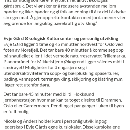
gårdsbruk. Det vi ønsker er å redusere avstanden mellom
bønder og ikke-bønder og gi folk anledning til å ta del i å dyrke
sin egen mat. Å gjenopprette kontakten med jorda mener vi er
avgjørende for langsiktig bærekraftig utvikling.”
Evje Gård Økologisk Kultursenter og personlig utvikling
Evje Gård ligger 1 time og 45 minutter nordvest for Oslo ved
foten av Norefjell. Det tar bare 40 minutter å komme seg opp
på snaufjellet eller til det vernede naturreservatet Trillemarka.
Planområdet for Mikkelstjenn Økogrend ligger således midt i
smørøyet! Muligheter for å engasjere seg i
utendørsaktiviteter fra sopp- og bærplukking, spaserturer,
bading, vannsport, terrengsykling, skikjøring og klatring m.m.
ligger rett utenfor døra.
Det tar bare 45 minutter med bil til Hokksund
jernbanestasjon hvor man kan ta toget direkte til Drammen,
Oslo eller Gardermoen. Pendling et par ganger i uken til byen
er fullt mulig.
Nicola og Anders holder kurs i personlig utvikling og
lederskap i Evje Gårds egne kurslokaler. Disse kurs­lokalene