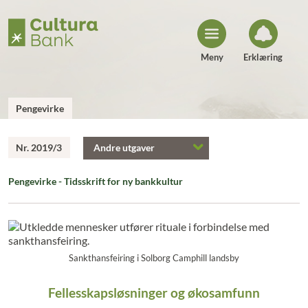
H
o
p
p
t
i
Meny
Erklæring
l
i
n
n
h
Pengevirke
o
l
d
Nr. 2019/3
Andre utgaver
Pengevirke - Tidsskrift for ny bankkultur
Sankthansfeiring i Solborg Camphill landsby
Fellesskapsløsninger og økosamfunn