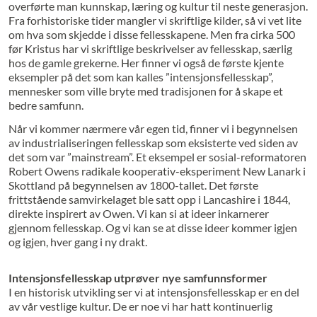
overførte man kunnskap, læring og kultur til neste generasjon.
Fra forhistoriske tider mangler vi skriftlige kilder, så vi vet lite
om hva som skjedde i disse fellesskapene. Men fra cirka 500
før Kristus har vi skriftlige beskrivelser av fellesskap, særlig
hos de gamle grekerne. Her finner vi også de første kjente
eksempler på det som kan kalles ”intensjonsfellesskap”,
mennesker som ville bryte med tradisjonen for å skape et
bedre samfunn.
Når vi kommer nærmere vår egen tid, finner vi i begynnelsen
av industrialiseringen fellesskap som eksisterte ved siden av
det som var ”mainstream”. Et eksempel er sosial-reformatoren
Robert Owens radikale kooperativ-eksperiment New Lanark i
Skottland på begynnelsen av 1800-tallet. Det første
frittstående samvirkelaget ble satt opp i Lancashire i 1844,
direkte inspirert av Owen. Vi kan si at ideer inkarnerer
gjennom fellesskap. Og vi kan se at disse ideer kommer igjen
og igjen, hver gang i ny drakt.
Intensjonsfellesskap utprøver nye samfunnsformer
I en historisk utvikling ser vi at intensjonsfellesskap er en del
av vår vestlige kultur. De er noe vi har hatt kontinuerlig