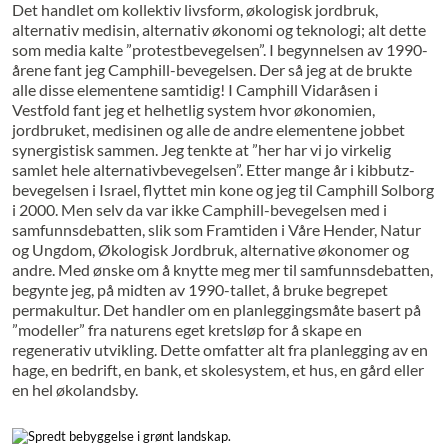
Det handlet om kollektiv livsform, økologisk jordbruk,
alternativ medisin, alternativ økonomi og teknologi; alt dette
som media kalte ”protestbevegelsen”. I begynnelsen av 1990-
årene fant jeg Camphill-bevegelsen. Der så jeg at de brukte
alle disse elementene samtidig! I Camphill Vidaråsen i
Vestfold fant jeg et helhetlig system hvor økonomien,
jordbruket, medisinen og alle de andre elementene jobbet
synergistisk sammen. Jeg tenkte at ”her har vi jo virkelig
samlet hele alternativbevegelsen”. Etter mange år i kibbutz-
bevegelsen i Israel, flyttet min kone og jeg til Camphill Solborg
i 2000. Men selv da var ikke Camphill-bevegelsen med i
samfunnsdebatten, slik som Framtiden i Våre Hender, Natur
og Ungdom, Økologisk Jordbruk, alternative økonomer og
andre. Med ønske om å knytte meg mer til samfunnsdebatten,
begynte jeg, på midten av 1990-tallet, å bruke begrepet
permakultur. Det handler om en planleggingsmåte basert på
”modeller” fra naturens eget kretsløp for å skape en
regenerativ utvikling. Dette omfatter alt fra planlegging av en
hage, en bedrift, en bank, et skolesystem, et hus, en gård eller
en hel økolandsby.