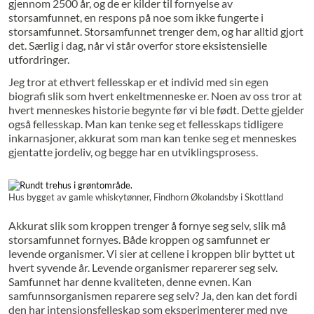
gjennom 2500 år, og de er kilder til fornyelse av
storsamfunnet, en respons på noe som ikke fungerte i
storsamfunnet. Storsamfunnet trenger dem, og har alltid gjort
det. Særlig i dag, når vi står overfor store eksistensielle
utfordringer.
Jeg tror at ethvert fellesskap er et individ med sin egen
biografi slik som hvert enkeltmenneske er. Noen av oss tror at
hvert menneskes historie begynte før vi ble født. Dette gjelder
også fellesskap. Man kan tenke seg et fellesskaps tidligere
inkarnasjoner, akkurat som man kan tenke seg et menneskes
gjentatte jordeliv, og begge har en utviklingsprosess.
Hus bygget av gamle whiskytønner, Findhorn Økolandsby i Skottland
Akkurat slik som kroppen trenger å fornye seg selv, slik må
storsamfunnet fornyes. Både kroppen og samfunnet er
levende organismer. Vi sier at cellene i kroppen blir byttet ut
hvert syvende år. Levende organismer reparerer seg selv.
Samfunnet har denne kvaliteten, denne evnen. Kan
samfunnsorganismen reparere seg selv? Ja, den kan det fordi
den har intensjonsfelleskap som eksperimenterer med nye