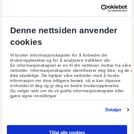
Verdiskaping i et levefellesskap
Hertha Levefællesskab kan feire 25 år. Levefellesskapet der
150 mennesker beriker hverandres liv.
Denne nettsiden anvender
cookies
Les mer
Vi bruker informasjonskapsler for å forbedre din
brukeropplevelse og for å analysere trafikken vår.
En informasjonskapsel er en fil din nettleser mottar fra våre
nettsider. Informasjonskapsler identifiserer deg ikke, og de e
ikke skadelige. De hjelper våre nettsider med å huske
informasjon om dine tidligere besøk, så vi kan tilpasse
innholdet til deg og gi deg en bedre brukeropplevelse.
Du velger selv om du vil godta informasjonskapsler eller
gjøre egne innstillinger.
Detaljer
Tillat alle cookies