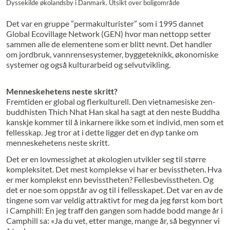
Dyssekilde økolandsby i Danmark. Utsikt over boligområde
Det var en gruppe ”permakulturister” som i 1995 dannet
Global Ecovillage Network (GEN) hvor man nettopp setter
sammen alle de elementene som er blitt nevnt. Det handler
om jordbruk, vannrensesystemer, byggeteknikk, økonomiske
systemer og også kulturarbeid og selvutvikling.
Menneskehetens neste skritt?
Fremtiden er global og flerkulturell. Den vietnamesiske zen-
buddhisten Thich Nhat Han skal ha sagt at den neste Buddha
kanskje kommer til å inkarnere ikke som et individ, men som et
fellesskap. Jeg tror at i dette ligger det en dyp tanke om
menneskehetens neste skritt.
Det er en lovmessighet at økologien utvikler seg til større
kompleksitet. Det mest komplekse vi har er bevisstheten. Hva
er mer komplekst enn bevisstheten? Fellesbevisstheten. Og
det er noe som oppstår av og til i fellesskapet. Det var en av de
tingene som var veldig attraktivt for meg da jeg først kom bort
i Camphill: En jeg traff den gangen som hadde bodd mange år i
Camphill sa: «Ja du vet, etter mange, mange år, så begynner vi