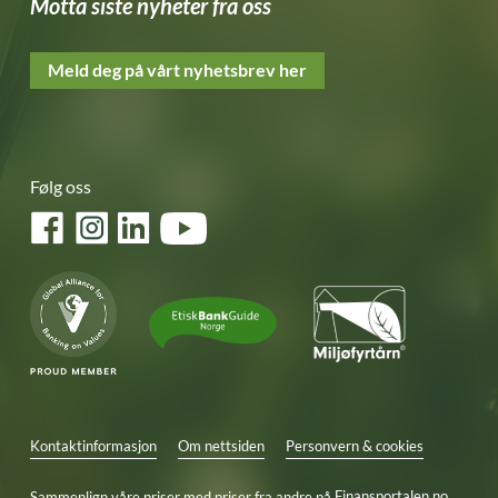
Motta siste nyheter fra oss
Meld deg på vårt nyhetsbrev her
Følg oss
Facebook
Instagram
LinkedIn
YouTube
Kontaktinformasjon
Om nettsiden
Personvern & cookies
Sammenlign våre priser med priser fra andre på
Finansportalen.no