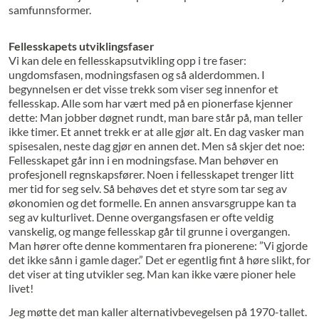
samfunnsformer.
Fellesskapets utviklingsfaser
Vi kan dele en fellesskapsutvikling opp i tre faser:
ungdomsfasen, modningsfasen og så alderdommen. I
begynnelsen er det visse trekk som viser seg innenfor et
fellesskap. Alle som har vært med på en pionerfase kjenner
dette: Man jobber døgnet rundt, man bare står på, man teller
ikke timer. Et annet trekk er at alle gjør alt. En dag vasker man
spisesalen, neste dag gjør en annen det. Men så skjer det noe:
Fellesskapet går inn i en modningsfase. Man behøver en
profesjonell regnskapsfører. Noen i fellesskapet trenger litt
mer tid for seg selv. Så behøves det et styre som tar seg av
økonomien og det formelle. En annen ansvarsgruppe kan ta
seg av kulturlivet. Denne overgangsfasen er ofte veldig
vanskelig, og mange fellesskap går til grunne i overgangen.
Man hører ofte denne kommentaren fra pionerene: ”Vi gjorde
det ikke sånn i gamle dager.” Det er egentlig fint å høre slikt, for
det viser at ting utvikler seg. Man kan ikke være pioner hele
livet!
Jeg møtte det man kaller alternativbevegelsen på 1970-tallet.