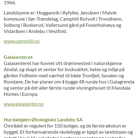
1966.
Landsbyene er: Hogganvik i Ryfylke, Jøssåsen i Malvik
kommune i Sør-Trøndelag, Camphill Rotvoll i Trondheim,
Solborg i Buskerud, Vallersund gård på Fosenhalvøya og
Vidaråsen i Andebu i Vestfold.
www.camphill.no
Gaiasenteret
Gaiasenteret har funnet sitt drømmested i naturskjønne
Alvdal, og skapt et senter for livskvalitet, helse og miljø på
gården Follheim med nærhet til både Tronfjell, Savalen og
Rondane. De har planer om å bygge 48 runde hus i Gaiagrenda
og venter på det aller første runde visningshuset til Mandala
Homes i Europa.
www.gaiasenter.no
Hurdalsjøen Økologiske Landsby SA
Området er regulert for 150 boliger, og de første økotun er
bygget. Et forhenværende skolebygg er kjøpt av landsbyen og
er tatt i bruk til verksteder, konferansesenter og senter for