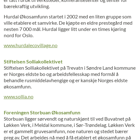
bærekraftig utvikling.
Hurdal Økosamfunn startet i 2002 med en liten gruppe som
ville etablere et samvirke. De kjøpte en eldre preste­gård med
nesten 7 000 mål. Hurdal ligger litt under en times kjøring
nord for Oslo.
www.hurdalecovillage.no
Stiftelsen Solliakollektivet
Stiftelsen Solliakollektivet på Trevatn i Søndre Land kommune
er Norges eldste bo og arbeidsfellesskap med formål å
behandle rusmiddelavhengige og er kanskje Norges eldste
økosamfunn.
www.sollia.no
Foreningen Storbuan Økosamfunn
Storbuan ligger sørvendt og naturskjønt til ved Buvatnet på
Løkken Verk, i Meldal kommune, i Sør-Trøndelag. Løkken Verk
er et gammelt gruvesamfunn, noe naturen og stedet bærer
preg av. Det arbeides nå med å få etablert et økosamfunn på