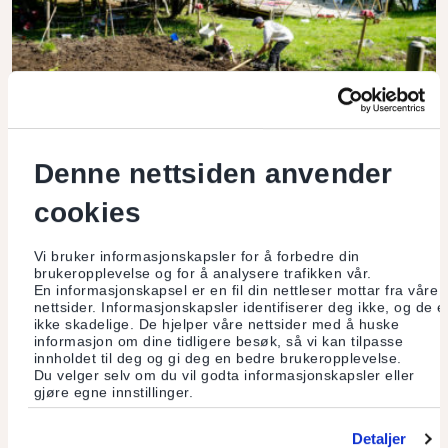
Denne nettsiden anvender
Follow the Music / Symbiosfera
cookies
Ideen var å samle globale og lokale artister til en øy ytterst i
Trondheimsfjorden for å utforske møtepunktet mellom
Vi bruker informasjonskapsler for å forbedre din
musikk og jordbruk.
brukeropplevelse og for å analysere trafikken vår.
En informasjonskapsel er en fil din nettleser mottar fra våre
nettsider. Informasjonskapsler identifiserer deg ikke, og de e
Les mer
ikke skadelige. De hjelper våre nettsider med å huske
informasjon om dine tidligere besøk, så vi kan tilpasse
innholdet til deg og gi deg en bedre brukeropplevelse.
Du velger selv om du vil godta informasjonskapsler eller
gjøre egne innstillinger.
Detaljer