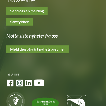
(+47) 22 99 51 99
Send oss en melding
Samtykker
Motta siste nyheter fra oss
Meld deg på vårt nyhetsbrev her
Følg oss
Facebook
Instagram
LinkedIn
YouTube