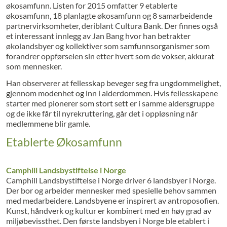
økosamfunn. Listen for 2015 omfatter 9 etablerte
økosamfunn, 18 planlagte økosamfunn og 8 samarbeidende
partnervirksomheter, deriblant Cultura Bank. Der finnes også
et interessant innlegg av Jan Bang hvor han betrakter
økolandsbyer og kollektiver som samfunnsorganismer som
forandrer oppførselen sin etter hvert som de vokser, akkurat
som mennesker.
Han observerer at fellesskap beveger seg fra ungdommelighet,
gjennom modenhet og inn i alderdommen. Hvis fellesskapene
starter med pionerer som stort sett er i samme aldersgruppe
og de ikke får til nyrekruttering, går det i oppløsning når
medlemmene blir gamle.
Etablerte Økosamfunn
Camphill Landsbystiftelse i Norge
Camphill Landsbystiftelse i Norge driver 6 landsbyer i Norge.
Der bor og arbeider mennesker med spesielle behov sammen
med medarbeidere. Landsbyene er inspirert av antroposofien.
Kunst, håndverk og kultur er kombinert med en høy grad av
miljøbevissthet. Den første landsbyen i Norge ble etablert i