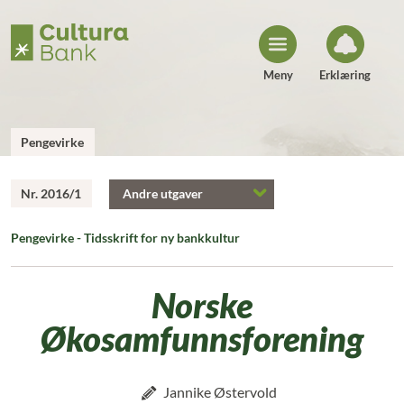
H
o
p
p
t
i
Meny
Erklæring
l
i
n
n
h
Pengevirke
o
l
d
Nr. 2016/1
Andre utgaver
Pengevirke - Tidsskrift for ny bankkultur
Norske
Økosamfunnsforening
Jannike Østervold