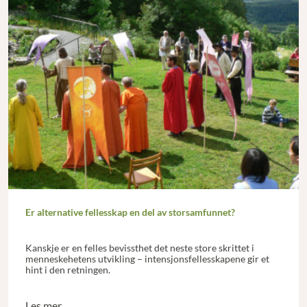
Er alternative fellesskap en del av storsamfunnet?
Kanskje er en felles bevissthet det neste store skrittet i
menneskehetens utvikling – intensjonsfellesskapene gir et
hint i den retningen.
Les mer