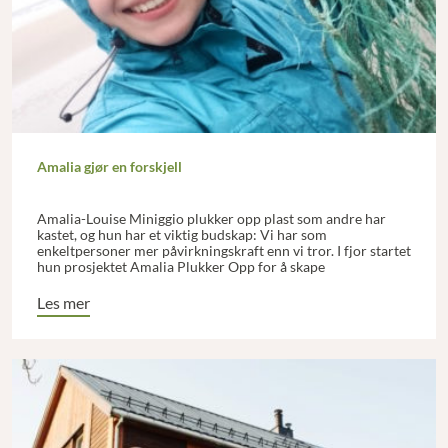
Amalia gjør en forskjell
Amalia-Louise Miniggio plukker opp plast som andre har
kastet, og hun har et viktig budskap: Vi har som
enkeltpersoner mer påvirkningskraft enn vi tror. I fjor startet
hun prosjektet Amalia Plukker Opp for å skape
oppmerksomhet og engasjement rundt plastproblematikken
i havet og naturen.
Les mer