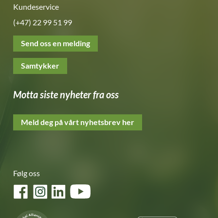
Kundeservice
(+47) 22 99 51 99
Send oss en melding
Samtykker
Motta siste nyheter fra oss
Meld deg på vårt nyhetsbrev her
Følg oss
Facebook
Instagram
LinkedIn
YouTube