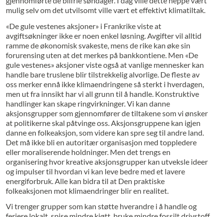
gjennomførte de bilfrie søndager. I dag ville dette neppe vært
mulig selv om det utvilsomt ville vært et effektivt klimatiltak.
«De gule vestenes aksjoner» i Frankrike viste at
avgiftsøkninger ikke er noen enkel løsning. Avgifter vil alltid
ramme de økonomisk svakeste, mens de rike kan øke sin
forurensing uten at det merkes på bankkontiene. Men «De
gule vestenes» aksjoner viste også at vanlige mennesker kan
handle bare truslene blir tilstrekkelig alvorlige. De fleste av
oss merker ennå ikke klimaendringene så sterkt i hverdagen,
men ut fra innsikt har vi all grunn til å handle. Konstruktive
handlinger kan skape ringvirkninger. Vi kan danne
aksjonsgrupper som gjennomfører de tiltakene som vi ønsker
at politikerne skal påtvinge oss. Aksjonsgruppene kan igjen
danne en folkeaksjon, som videre kan spre seg til andre land.
Det må ikke bli en autoritær organisasjon med toppledere
eller moraliserende holdninger. Men det trengs en
organisering hvor kreative aksjonsgrupper kan utveksle ideer
og impulser til hvordan vi kan leve bedre med et lavere
energiforbruk. Alle kan bidra til at Den praktiske
folkeaksjonen mot klimaendringer blir en realitet.
Vi trenger grupper som kan støtte hverandre i å handle og
feriere lokalt, spise mindre kjøtt, bruke mindre fossilt drivstoff,