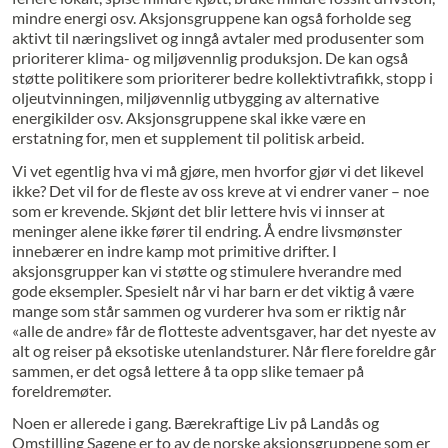
mindre energi osv. Aksjonsgruppene kan også forholde seg
aktivt til næringslivet og inngå avtaler med produsenter som
prioriterer klima- og miljøvennlig produksjon. De kan også
støtte politikere som prioriterer bedre kollektivtrafikk, stopp i
oljeutvinningen, miljøvennlig utbygging av alternative
energikilder osv. Aksjonsgruppene skal ikke være en
erstatning for, men et supplement til politisk arbeid.
Vi vet egentlig hva vi må gjøre, men hvorfor gjør vi det likevel
ikke? Det vil for de fleste av oss kreve at vi endrer vaner – noe
som er krevende. Skjønt det blir lettere hvis vi innser at
meninger alene ikke fører til endring. Å endre livsmønster
innebærer en indre kamp mot primitive drifter. I
aksjonsgrupper kan vi støtte og stimulere hverandre med
gode eksempler. Spesielt når vi har barn er det viktig å være
mange som står sammen og vurderer hva som er riktig når
«alle de andre» får de flotteste adventsgaver, har det nyeste av
alt og reiser på eksotiske utenlandsturer. Når flere foreldre går
sammen, er det også lettere å ta opp slike temaer på
foreldremøter.
Noen er allerede i gang. Bærekraftige Liv på Landås og
Omstilling Sagene er to av de norske aksjonsgruppene som er