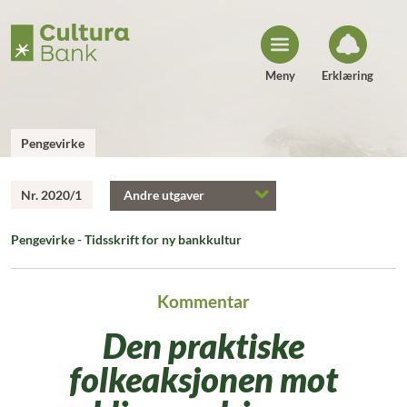
H
o
p
p
t
i
Meny
Erklæring
l
i
n
n
h
Pengevirke
o
l
d
Nr. 2020/1
Andre utgaver
Pengevirke - Tidsskrift for ny bankkultur
Kommentar
Den praktiske
folkeaksjonen mot