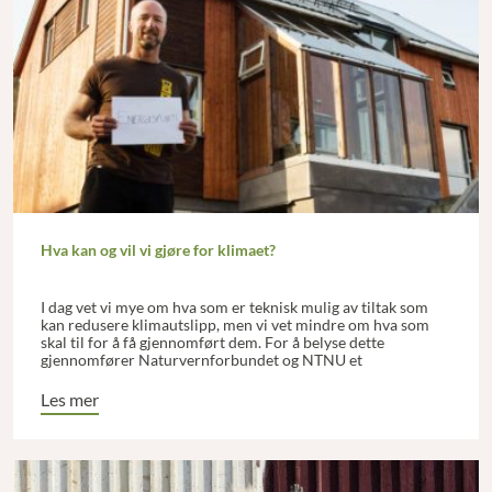
Hva kan og vil vi gjøre for klimaet?
I dag vet vi mye om hva som er teknisk mulig av tiltak som
kan redusere klimautslipp, men vi vet mindre om hva som
skal til for å få gjennomført dem. For å belyse dette
gjennomfører Naturvernforbundet og NTNU et
forskningsprosjekt der de både ser på tekniske og
psykologiske aspekter av klimatiltak. At det er mulig å oppnå
Les mer
svært store reduksjoner hvis alt legges til rette, ser vi fra det
svenske eksperimentet One Tonne Life.