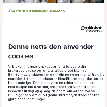
Hva prioriterer miljøorganisasjonene?
Norske organisasjoner som arbeider med miljø- og
naturvern har et vidt arbeidsfelt. Her belyses noe av det
viktigste noen av organisasjonene vil prioritere i møtet med
klimautfordringene.
Les mer
Denne nettsiden anvender
cookies
Vi bruker informasjonskapsler for å forbedre din
brukeropplevelse og for å analysere trafikken vår.
En informasjonskapsel er en fil din nettleser mottar fra våre
nettsider. Informasjonskapsler identifiserer deg ikke, og de e
ikke skadelige. De hjelper våre nettsider med å huske
informasjon om dine tidligere besøk, så vi kan tilpasse
innholdet til deg og gi deg en bedre brukeropplevelse.
Du velger selv om du vil godta informasjonskapsler eller
gjøre egne innstillinger.