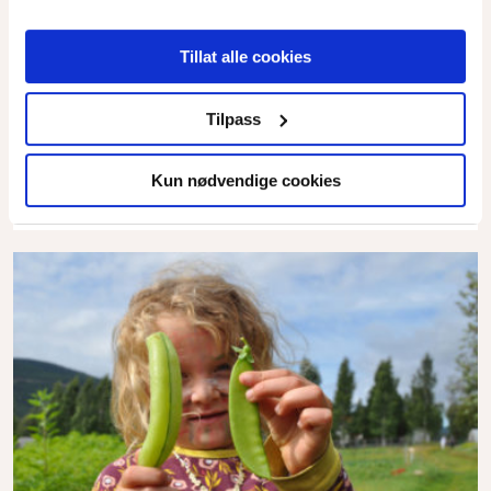
Prosjektet Siyabonga
Tillat alle cookies
Malawi er ett av verdens fattigste land. Borgny og Svein
Berglund har i flere år sammen med familie og venner støttet
Tilpass
en familie i Sør-Malawi med mat i trange tider og med
skolegang for de to døtrene (nå 15 og 17 år) til alenemoren
Catherine.
Kun nødvendige cookies
Les mer