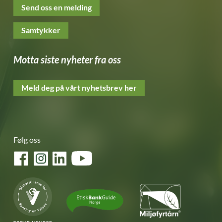
Send oss en melding
Samtykker
Motta siste nyheter fra oss
Meld deg på vårt nyhetsbrev her
Følg oss
Facebook
Instagram
LinkedIn
YouTube