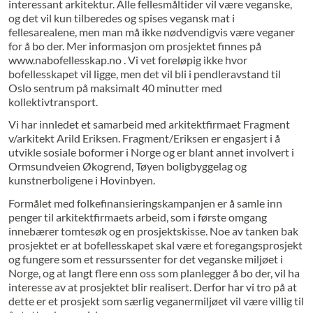
interessant arkitektur. Alle fellesmåltider vil være veganske,
og det vil kun tilberedes og spises vegansk mat i
fellesarealene, men man må ikke nødvendigvis være veganer
for å bo der. Mer informasjon om prosjektet finnes på
www.nabofellesskap.no . Vi vet foreløpig ikke hvor
bofellesskapet vil ligge, men det vil bli i pendleravstand til
Oslo sentrum på maksimalt 40 minutter med
kollektivtransport.
Vi har innledet et samarbeid med arkitektfirmaet Fragment
v/arkitekt Arild Eriksen. Fragment/Eriksen er engasjert i å
utvikle sosiale boformer i Norge og er blant annet involvert i
Ormsundveien Økogrend, Tøyen boligbyggelag og
kunstnerboligene i Hovinbyen.
Formålet med folkefinansieringskampanjen er å samle inn
penger til arkitektfirmaets arbeid, som i første omgang
innebærer tomtesøk og en prosjektskisse. Noe av tanken bak
prosjektet er at bofellesskapet skal være et foregangsprosjekt
og fungere som et ressurssenter for det veganske miljøet i
Norge, og at langt flere enn oss som planlegger å bo der, vil ha
interesse av at prosjektet blir realisert. Derfor har vi tro på at
dette er et prosjekt som særlig veganermiljøet vil være villig til