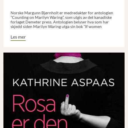
Norske Margunn Bjørnholt er medredaktør for antologien
”Counting on Marilyn Waring”, som utgis av det kanadiske
forlaget Demeter press. Antologien belyser hva som har
skjedd siden Marilyn Waring utga sin bok ”If women
counted” i 1988 og om hennes kritikk stadig er gyldig i dag.
Les mer