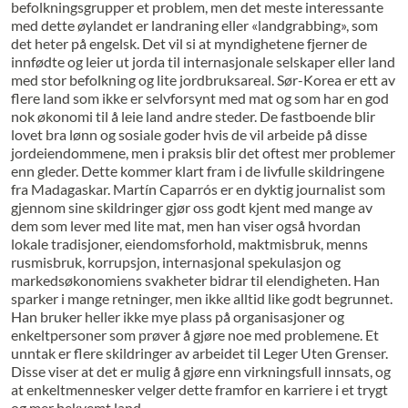
befolkningsgrupper et problem, men det meste interessante
med dette øylandet er landraning eller «landgrabbing», som
det heter på engelsk. Det vil si at myndighetene fjerner de
innfødte og leier ut jorda til internasjonale selskaper eller land
med stor befolkning og lite jordbruksareal. Sør-Korea er ett av
flere land som ikke er selvforsynt med mat og som har en god
nok økonomi til å leie land andre steder. De fastboende blir
lovet bra lønn og sosiale goder hvis de vil arbeide på disse
jordeiendommene, men i praksis blir det oftest mer problemer
enn gleder. Dette kommer klart fram i de livfulle skildringene
fra Madagaskar. Martín Caparrós er en dyktig journalist som
gjennom sine skildringer gjør oss godt kjent med mange av
dem som lever med lite mat, men han viser også hvordan
lokale tradisjoner, eiendomsforhold, maktmisbruk, menns
rusmisbruk, korrupsjon, internasjonal spekulasjon og
markedsøkonomiens svakheter bidrar til elendigheten. Han
sparker i mange retninger, men ikke alltid like godt begrunnet.
Han bruker heller ikke mye plass på organisasjoner og
enkeltpersoner som prøver å gjøre noe med problemene. Et
unntak er flere skildringer av arbeidet til Leger Uten Grenser.
Disse viser at det er mulig å gjøre enn virkningsfull innsats, og
at enkeltmennesker velger dette framfor en karriere i et trygt
og mer bekvemt land.