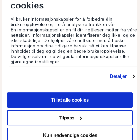
cookies
Hva om vi har misforstått...
Vi bruker informasjonskapsler for å forbedre din
...hva jord er og gjør? Matjorden, mulden, skal være levende.
brukeropplevelse og for å analysere trafikken vår.
Da kan den inneholde et mylder av liv, som samhandler med
En informasjonskapsel er en fil din nettleser mottar fra våre
planter og hverandre. I én teskje levende muld er det flere
nettsider. Informasjonskapsler identifiserer deg ikke, og de e
organismer enn det er mennesker på jorden!
ikke skadelige. De hjelper våre nettsider med å huske
informasjon om dine tidligere besøk, så vi kan tilpasse
Les mer
innholdet til deg og gi deg en bedre brukeropplevelse.
Du velger selv om du vil godta informasjonskapsler eller
gjøre egne innstillinger.
Detaljer
Tillat alle cookies
Tilpass
Kun nødvendige cookies