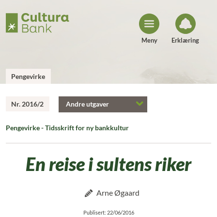
H
o
p
p
t
i
Meny
Erklæring
l
i
n
n
h
Pengevirke
o
l
d
Nr. 2016/2
Andre utgaver
Pengevirke - Tidsskrift for ny bankkultur
En reise i sultens riker
Arne Øgaard
Publisert: 22/06/2016