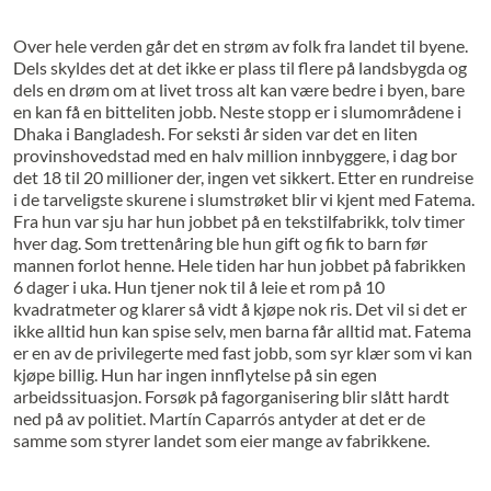
Over hele verden går det en strøm av folk fra landet til byene.
Dels skyldes det at det ikke er plass til flere på landsbygda og
dels en drøm om at livet tross alt kan være bedre i byen, bare
en kan få en bitteliten jobb. Neste stopp er i slumområdene i
Dhaka i Bangladesh. For seksti år siden var det en liten
provinshovedstad med en halv million innbyggere, i dag bor
det 18 til 20 millioner der, ingen vet sikkert. Etter en rundreise
i de tarveligste skurene i slumstrøket blir vi kjent med Fatema.
Fra hun var sju har hun jobbet på en tekstilfabrikk, tolv timer
hver dag. Som trettenåring ble hun gift og fik to barn før
mannen forlot henne. Hele tiden har hun jobbet på fabrikken
6 dager i uka. Hun tjener nok til å leie et rom på 10
kvadratmeter og klarer så vidt å kjøpe nok ris. Det vil si det er
ikke alltid hun kan spise selv, men barna får alltid mat. Fatema
er en av de privilegerte med fast jobb, som syr klær som vi kan
kjøpe billig. Hun har ingen innflytelse på sin egen
arbeidssituasjon. Forsøk på fagorganisering blir slått hardt
ned på av politiet. Martín Caparrós antyder at det er de
samme som styrer landet som eier mange av fabrikkene.