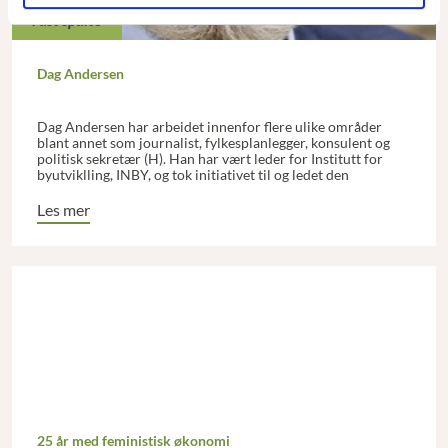
Fast spalte
Dag Andersen
Dag Andersen har arbeidet innenfor flere ulike områder
blant annet som journalist, fylkesplanlegger, konsulent og
politisk sekretær (H). Han har vært leder for Institutt for
byutviklling, INBY, og tok initiativet til og ledet den
landsomfattende idedugnaden 100-årsmålene og
kompetansesenteret Norsk Dialog.
Les mer
25 år med feministisk økonomi