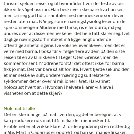
turister sjelden reiser og til byområder hvor de fleste av oss
ikke ville våget oss inn. Han beskriver ikke bare hva han ser,
men tar seg god tid til samtaler med menneskene som lever
nesten uten mat. Når jeg som ernæringsfysiolog leser om de
sparsommelige måltidene med hirse, ris eller durra, må jeg
undres over at disse menneskene i det hele tatt klarer seg. Det
daglige næringsstoffinntaket må ligge langt under de
offentlige anbefalingene. De voksne lever likevel, men det er
verre med barna. I boka får vi følge flere av dem på den siste
reisen til en av klinikkene til Leger Uten Grenser, men de
kommer for sent. Mødrene forstår det oftest ikke, for barna
fikk jo mat. Det var bare så alt for lite. Hvert fjerde sekund dør
et menneske av sult, underernæring og sultrelaterte
sykdommer, det er over ni millioner i året. Halvannet
holocaust hvert år. «Hvordan i helvete klarer vi å leve i
vissheten om at dette skjer?»
Nok mat til alle
Det er ikke mangel på mat i verden, og det er beregnet at vi
kan produsere nok mat til 5 milliarder mennesker til.
Problemet er at vi ikke klarer å fordele godene på en rettferdig
måte. Martín Caparrós er opprørt, og han ser mange årsaker,