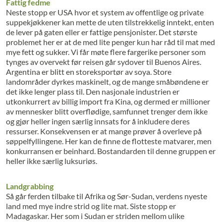
Fattig fedme
Neste stopp er USA hvor et system av offentlige og private
suppekjøkkener kan mette de uten tilstrekkelig inntekt, enten
de lever på gaten eller er fattige pensjonister. Det største
problemet her er at de med lite penger kun har råd til mat med
mye fett og sukker. Vi får møte flere fargerike personer som
tynges av overvekt før reisen går sydover til Buenos Aires.
Argentina er blitt en storeksportør av soya. Store
landområder dyrkes maskinelt, og de mange småbøndene er
det ikke lenger plass til. Den nasjonale industrien er
utkonkurrert av billig import fra Kina, og dermed er millioner
av mennesker blitt overflødige, samfunnet trenger dem ikke
og gjør heller ingen særlig innsats for å inkludere deres
ressurser. Konsekvensen er at mange prøver å overleve på
søppelfyllingene. Her kan de finne de flotteste matvarer, men
konkurransen er beinhard. Bostandarden til denne gruppen er
heller ikke særlig luksuriøs.
Landgrabbing
Så går ferden tilbake til Afrika og Sør-Sudan, verdens nyeste
land med mye indre strid og lite mat. Siste stopp er
Madagaskar. Her som i Sudan er striden mellom ulike