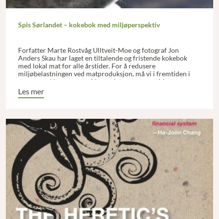
Spis Sørlandet – kokebok med miljøperspektiv
Forfatter Marte Rostvåg Ulltveit-Moe og fotograf Jon
Anders Skau har laget en tiltalende og fristende kokebok
med lokal mat for alle årstider. For å redusere
miljøbelastningen ved matproduksjon, må vi i fremtiden i
større grad basere oss på kortreist mat, mener Marte, og
oppskriftene avspeiler dette.
Les mer