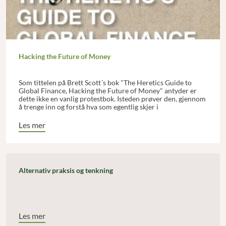
Hacking the Future of Money
Som tittelen på Brett Scott´s bok "The Heretics Guide to
Global Finance, Hacking the Future of Money" antyder er
dette ikke en vanlig protestbok. Isteden prøver den, gjennom
å trenge inn og forstå hva som egentlig skjer i
finansmarkedene, å finne frem til, og ikke minst oppfordre til
å prøve ut noen alternative løsninger.
Les mer
Alternativ praksis og tenkning
Les mer