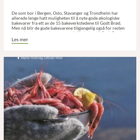
De som bor i Bergen, Oslo, Stavanger og Trondheim har
allerede lenge hatt muligheten til å nyte gode økologiske
bakevarer fra ett av de 15 bakeverkstedene til Godt Brød.
Men nå blir de gode bakevarene tilgjengelig også for resten
av landet gjennom den nye oppskriftsboken til Godt Brød,
hvor de deler et førtitall av sine beste oppskrifter på alt fra
Les mer
det groveste surdeigsbrødet til hveteboller og pepperkaker.