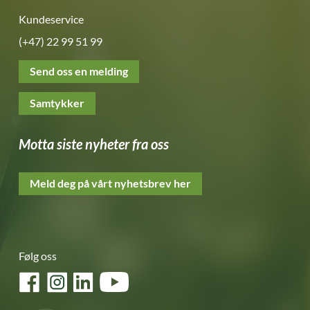
Kundeservice
(+47) 22 99 51 99
Send oss en melding
Samtykker
Motta siste nyheter fra oss
Meld deg på vårt nyhetsbrev her
Følg oss
Facebook
Instagram
LinkedIn
YouTube