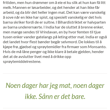
fritiden, men hun drømmer om å eie ei ku slik at hun kan få litt
melk. Mannen er løsarbeider, og det hender at han ikke får
arbeid, og da blir det heller ingen mat. Det kan være vanskelig
å sove når en ikke har spist, og spesielt vanskelig er det hvis
barna skriker fordi de er sultne. I Bihardistriktet er halvparten
av barna underernærte. I India har de sluttet å brenne enker,
men mange sendes til Vrindavan, en by hvor femten til tjue
tusen enker vander gatelangs på leting etter mat. India er også
det landet hvor flest bønder begår selvmord. De lokkes til å
kjøpe frø, gjødsel og sprøytemidler fra firmaer som Monsanto.
Hvis de må låne penger og ikke klare å betale gjelden, hender
det at de avslutter livet med å drikke opp
sprøytemiddelrestene.
Noen dager har jeg mat, noen dager
ikke. Sånn er det bare.