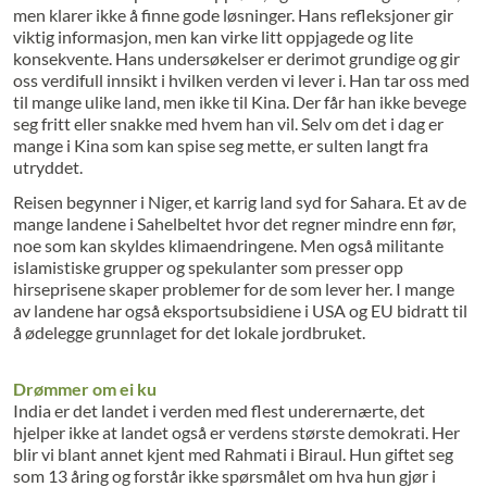
men klarer ikke å finne gode løsninger. Hans refleksjoner gir
viktig informasjon, men kan virke litt oppjagede og lite
konsekvente. Hans undersøkelser er derimot grundige og gir
oss verdifull innsikt i hvilken verden vi lever i. Han tar oss med
til mange ulike land, men ikke til Kina. Der får han ikke bevege
seg fritt eller snakke med hvem han vil. Selv om det i dag er
mange i Kina som kan spise seg mette, er sulten langt fra
utryddet.
Reisen begynner i Niger, et karrig land syd for Sahara. Et av de
mange landene i Sahelbeltet hvor det regner mindre enn før,
noe som kan skyldes klimaendringene. Men også militante
islamistiske grupper og spekulanter som presser opp
hirseprisene skaper problemer for de som lever her. I mange
av landene har også eksportsubsidiene i USA og EU bidratt til
å ødelegge grunnlaget for det lokale jordbruket.
Drømmer om ei ku
India er det landet i verden med flest underernærte, det
hjelper ikke at landet også er verdens største demokrati. Her
blir vi blant annet kjent med Rahmati i Biraul. Hun giftet seg
som 13 åring og forstår ikke spørsmålet om hva hun gjør i